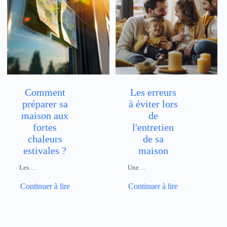
Comment
Les erreurs
préparer sa
à éviter lors
maison aux
de
fortes
l'entretien
chaleurs
de sa
estivales ?
maison
Les…
Une…
Continuer à lire
Continuer à lire