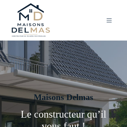
Passer
au
contenu
Maisons Delmas
Le constructeur qu’il
vous faut !