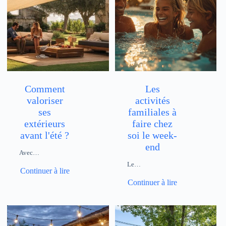
Comment
Les
valoriser
activités
ses
familiales à
extérieurs
faire chez
avant l'été ?
soi le week-
end
Avec…
Le…
Continuer à lire
Continuer à lire