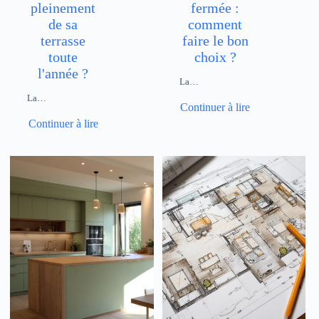
pleinement
fermée :
de sa
comment
terrasse
faire le bon
toute
choix ?
l'année ?
La…
La…
Continuer à lire
Continuer à lire